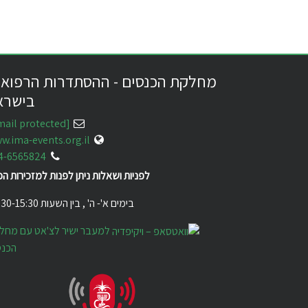
מחלקת הכנסים - ההסתדרות הרפואי
בישרא
[email protected]
w.ima-events.org.il
4-6565824
לפניות ושאלות ניתן לפנות למזכירות ה
בימים א'- ה' , בין השעות 07:30-15:30
למעבר ישיר לצ'אט עם מחל
הכנס