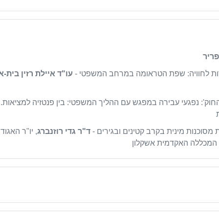
פריר
ות לחוויה: שפת הטראומה במרחב המשפטי -
עו"ד איילת רזין בית-א
החוק': נפגעי עבירה במפגש עם ההליך המשפטי: בין פנטזיה למציאות. 
מסוכנות מינית בקרב קטינים ובגירים -
ד"ר גדי רוזנברג
, יו"ר האגוד
ת, המכללה האקדמית אשקלון